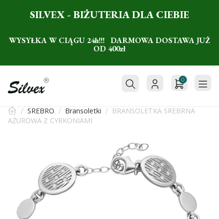
SILVEX - BIŻUTERIA DLA CIEBIE
WYSYŁKA W CIĄGU 24h!!! DARMOWA DOSTAWA JUŻ
OD 400zł
0
SREBRO
Bransoletki
BRANSOLETKA SREBRNA
AŻUROWA Z CYRKONIAMI