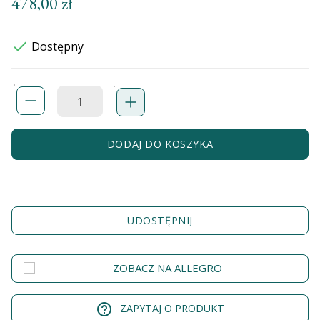
478,00 zł

Dostępny
DODAJ DO KOSZYKA
UDOSTĘPNIJ
ZOBACZ NA ALLEGRO
help_outline
ZAPYTAJ O PRODUKT