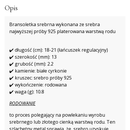
Opis
Bransoletka srebrna wykonana ze srebra
najwyższej próby 925 platerowana warstwą rodu
✔️ długość (cm): 18-21 (łańcuszek regulacyjny)
✔️ szerokość (mm): 13
✔️ grubość (mm): 2.2
✔️ kamienie: białe cyrkonie
✔️ kruszec: srebro próby 925
✔️ wykończenie: rodowana
✔️ waga (g): 10.8
RODOWANIE
to proces polegający na powlekaniu wyrobu
srebrnego lub złotego cienką warstwą rodu. Ten
szlachetny metal sprawia, że srebro uzyskuje