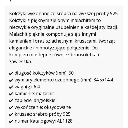
Kolczyki wykonane ze srebra najwyższej próby 925.
Kolczyki z pięknym zielonym malachitem to
niezwykle oryginalne uzupełnienie każdej stylizacji.
Malachit pięknie komponuje się z innymi
kamieniami oraz szlachetnymi kruszcami, tworząc
eleganckie i hipnotyzujące połączenie. Do
kompletu dostępne również bransoletka i
zawieszka.
✔️ długość kolczyków (mm): 50
✔️ wymiary elementu ozdobnego (mm): 34.5x14.4
✔️ waga(g): 6.4
✔️ kamienie: malachit
✔️ zapięcie: angielskie
✔️ wykończenie: oksydowane
✔️ kruszec: srebro próby 925
✔️ numer katalogowy: AL1128